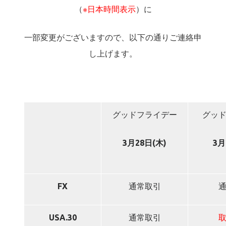
（
※日本時間表示
）に
一部変更がございますので、以下の通りご連絡申
し上げます。
グッドフライデー
グッ
3
月28日(木)
3
月
FX
通常取引
USA.30
通常取引