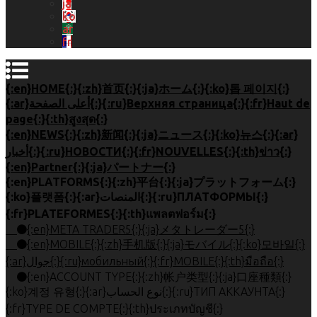
ja
ko
ar
fr
{:en}HOME{:}{:zh}首页{:}{:ja}ホーム{:}{:ko}톱 페이지{:}
{:ar}أعلى الصفحة{:}{:ru}Верхняя страница{:}{:fr}Haut de
page{:}{:th}สูงสุด{:}
{:en}NEWS{:}{:zh}新闻{:}{:ja}ニュース{:}{:ko}뉴스{:}{:ar}
أخبار{:}{:ru}НОВОСТИ{:}{:fr}NOUVELLES{:}{:th}ข่าว{:}
{:en}Partner{:}{:ja}パートナー{:}
{:en}PLATFORMS{:}{:zh}平台{:}{:ja}プラットフォーム{:}
{:ko}플랫폼{:}{:ar}المنصات{:}{:ru}ПЛАТФОРМЫ{:}
{:fr}PLATEFORMES{:}{:th}แพลตฟอร์ม{:}
{:en}META TRADER5{:}{:ja}メタトレーダー5{:}
{:en}MOBILE{:}{:zh}手机版{:}{:ja}モバイル{:}{:ko}모바일{:}
{:ar}جوال{:}{:ru}мобильный{:}{:fr}MOBILE{:}{:th}มือถือ{:}
{:en}ACCOUNT TYPE{:}{:zh}帐户类型{:}{:ja}口座種類{:}
{:ko}계정 유형{:}{:ar}نوع الحساب{:}{:ru}ТИП АККАУНТА{:}
{:fr}TYPE DE COMPTE{:}{:th}ประเภทบัญชี{:}