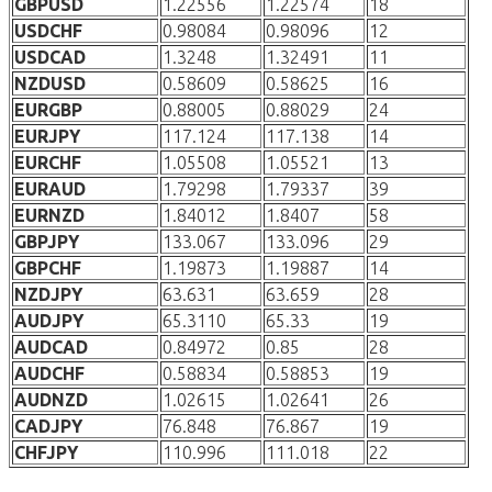
GBPUSD
1.22556
1.22574
18
USDCHF
0.98084
0.98096
12
USDCAD
1.3248
1.32491
11
NZDUSD
0.58609
0.58625
16
EURGBP
0.88005
0.88029
24
EURJPY
117.124
117.138
14
EURCHF
1.05508
1.05521
13
EURAUD
1.79298
1.79337
39
EURNZD
1.84012
1.8407
58
GBPJPY
133.067
133.096
29
GBPCHF
1.19873
1.19887
14
NZDJPY
63.631
63.659
28
AUDJPY
65.3110
65.33
19
AUDCAD
0.84972
0.85
28
AUDCHF
0.58834
0.58853
19
AUDNZD
1.02615
1.02641
26
CADJPY
76.848
76.867
19
CHFJPY
110.996
111.018
22