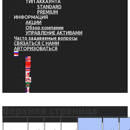
ТИП АККАУНТА
STANDARD
PREMIUM
ИНФОРМАЦИЯ
АКЦИИ
Обзор компании
УПРАВЛЕНИЕ АКТИВАМИ
Часто задаваемые вопросы
СВЯЗАТЬСЯ С НАМИ
АВТОРИЗОВАТЬСЯ
ru
en
zh
th
ja
ko
ar
fr
Верхняя страница