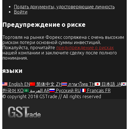
Подать документы, удостоверяющие личность
Войти
Предупреждение о риске
Торговля на рынке Форекс сопряжена с очень высоким
риском потери основной суммы инвестиций.
Пожалуйста, прочитайте
предупреждение о рисках
нашей компании и заключите сделку после полного
понимания.
языки
English
EN
简体中文
ZH
ภาษาไทย
TH
日本語
JA
한국어
KO
العربية
AR
Русский
RU
Français
FR
© copyright 2018 GSTrade // All rights reserved