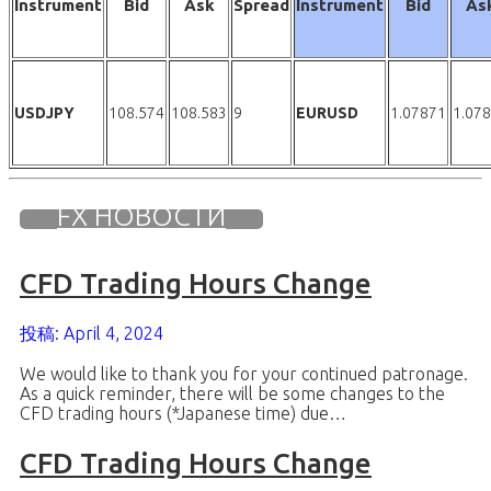
Instrument
Bid
Ask
Spread
Instrument
Bid
As
USDJPY
108.574
108.583
9
EURUSD
1.07871
1.07
FX НОВОСТИ
CFD Trading Hours Change
投稿: April 4, 2024
We would like to thank you for your continued patronage.
As a quick reminder, there will be some changes to the
CFD trading hours (*Japanese time) due…
CFD Trading Hours Change