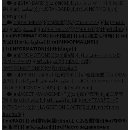
{:en}STANDARD{:}{:zh}标准{:}{:ja}スタンダード{:}{:ko}표
준{:}{:ar}اساسي{:}{:ru}STANDARD{:}{:fr}LA NORME{:}{:th}
มาตรฐาน{:}
{:en}PREMIUM{:}{:zh}优质{:}{:ja}プレミアム{:}{:ko}프리미
엄{:}{:ar}الممتازة{:}{:ru}PREMIUM{:}{:fr}PRIME{:}{:th}พรีเมี่ยม{:}
{:en}INFORMATION{:}{:zh}信息{:}{:ja}お役立ち情報{:}{:ko}
정보{:}{:ar}معلومات{:}{:ru}ИНФОРМАЦИЯ{:}
{:fr}INFORMATION{:}{:th}ข้อมูล{:}
{:en}PROMOTIONS{:}{:zh}促销{:}{:ja}プロモーション{:}
{:ko}프로모션{:}{:ar}الترقيات{:}{:ru}АКЦИИ{:}
{:fr}PROMOTIONS{:}{:th}โปรโมชั่น{:}
{:en}ABOUT US{:}{:zh}公司简介{:}{:ja}会社概要{:}{:ko}회사
소개{:}{:ar}نظرة عامة على الشركة{:}{:ru}Обзор компании{:}
{:fr}À PROPOS DE NOUS{:}{:th}เกี่ยวกับเรา{:}
{:en}ASSET MANAGEMENT{:}{:zh}账户管理{:}{:ja}口座管
理{:}{:ko}자산 관리{:}{:ar}إدارة الأصول{:}{:ru}УПРАВЛЕНИЕ
АКТИВАМИ{:}{:fr}LA GESTION D'ACTIFS{:}{:th}การจัดการ
สินทรัพย์{:}
{:en}FAQ{:}{:zh}常问问题{:}{:ja}よくある質問{:}{:ko}자주하
는 질문{:}{:ar}التعليمات{:}{:ru}Часто задаваемые