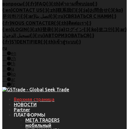
вопросы{:}{:fr}FAQ{:}{:th}คำถามที่พบบ่อย{:}
{:en}CONTACT US{:}{:zh}联系我们{:}{:ja}お問合せ{:}{:ko}
문의하기{:}{:ar}اتصل بنا{:}{:ru}СВЯЗАТЬСЯ С НАМИ{:}
{:fr}NOUS CONTACTER{:}{:th}ติดต่อเรา{:}
{:en}LOGIN{:}{:zh}登录{:}{:ja}ログイン{:}{:ko}로그인{:}{:ar}
تسجيل الدخول{:}{:ru}АВТОРИЗОВАТЬСЯ{:}
{:fr}S'IDENTIFIER{:}{:th}เข้าสู่ระบบ{:}
ru
en
zh
th
ja
ko
ar
fr
Верхняя страница
НОВОСТИ
Partner
ПЛАТФОРМЫ
META TRADER5
мобильный