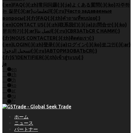
{:en}FAQ{:}{:zh}常问问题{:}{:ja}よくある質問{:}{:ko}자주하
는 질문{:}{:ar}التعليمات{:}{:ru}Часто задаваемые
вопросы{:}{:fr}FAQ{:}{:th}คำถามที่พบบ่อย{:}
{:en}CONTACT US{:}{:zh}联系我们{:}{:ja}お問合せ{:}{:ko}
문의하기{:}{:ar}اتصل بنا{:}{:ru}СВЯЗАТЬСЯ С НАМИ{:}
{:fr}NOUS CONTACTER{:}{:th}ติดต่อเรา{:}
{:en}LOGIN{:}{:zh}登录{:}{:ja}ログイン{:}{:ko}로그인{:}{:ar}
تسجيل الدخول{:}{:ru}АВТОРИЗОВАТЬСЯ{:}
{:fr}S'IDENTIFIER{:}{:th}เข้าสู่ระบบ{:}
ja
en
zh
th
ko
ar
ru
fr
ホーム
ニュース
パートナー