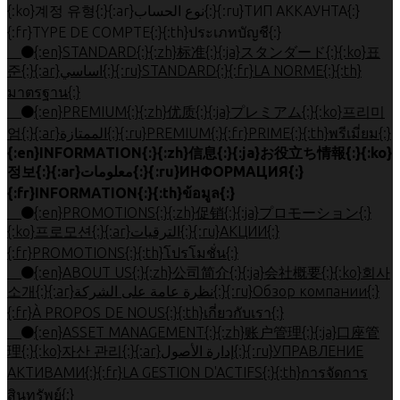
{:ko}계정 유형{:}{:ar}نوع الحساب{:}{:ru}ТИП АККАУНТА{:}
{:fr}TYPE DE COMPTE{:}{:th}ประเภทบัญชี{:}
{:en}STANDARD{:}{:zh}标准{:}{:ja}スタンダード{:}{:ko}표
준{:}{:ar}اساسي{:}{:ru}STANDARD{:}{:fr}LA NORME{:}{:th}
มาตรฐาน{:}
{:en}PREMIUM{:}{:zh}优质{:}{:ja}プレミアム{:}{:ko}프리미
엄{:}{:ar}الممتازة{:}{:ru}PREMIUM{:}{:fr}PRIME{:}{:th}พรีเมี่ยม{:}
{:en}INFORMATION{:}{:zh}信息{:}{:ja}お役立ち情報{:}{:ko}
정보{:}{:ar}معلومات{:}{:ru}ИНФОРМАЦИЯ{:}
{:fr}INFORMATION{:}{:th}ข้อมูล{:}
{:en}PROMOTIONS{:}{:zh}促销{:}{:ja}プロモーション{:}
{:ko}프로모션{:}{:ar}الترقيات{:}{:ru}АКЦИИ{:}
{:fr}PROMOTIONS{:}{:th}โปรโมชั่น{:}
{:en}ABOUT US{:}{:zh}公司简介{:}{:ja}会社概要{:}{:ko}회사
소개{:}{:ar}نظرة عامة على الشركة{:}{:ru}Обзор компании{:}
{:fr}À PROPOS DE NOUS{:}{:th}เกี่ยวกับเรา{:}
{:en}ASSET MANAGEMENT{:}{:zh}账户管理{:}{:ja}口座管
理{:}{:ko}자산 관리{:}{:ar}إدارة الأصول{:}{:ru}УПРАВЛЕНИЕ
АКТИВАМИ{:}{:fr}LA GESTION D'ACTIFS{:}{:th}การจัดการ
สินทรัพย์{:}