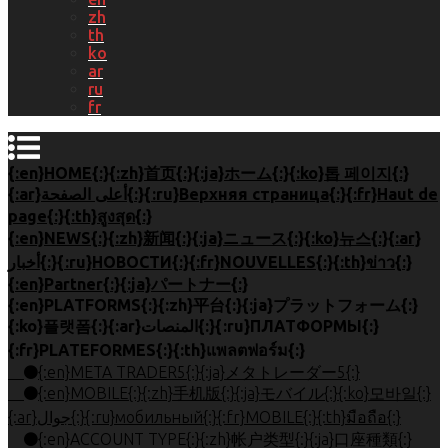
zh
th
ko
ar
ru
fr
{:en}HOME{:}{:zh}首页{:}{:ja}ホーム{:}{:ko}톱 페이지{:}
{:ar}أعلى الصفحة{:}{:ru}Верхняя страница{:}{:fr}Haut de
page{:}{:th}สูงสุด{:}
{:en}NEWS{:}{:zh}新闻{:}{:ja}ニュース{:}{:ko}뉴스{:}{:ar}
أخبار{:}{:ru}НОВОСТИ{:}{:fr}NOUVELLES{:}{:th}ข่าว{:}
{:en}Partner{:}{:ja}パートナー{:}
{:en}PLATFORMS{:}{:zh}平台{:}{:ja}プラットフォーム{:}
{:ko}플랫폼{:}{:ar}المنصات{:}{:ru}ПЛАТФОРМЫ{:}
{:fr}PLATEFORMES{:}{:th}แพลตฟอร์ม{:}
{:en}META TRADER5{:}{:ja}メタトレーダー5{:}
{:en}MOBILE{:}{:zh}手机版{:}{:ja}モバイル{:}{:ko}모바일{:}
{:ar}جوال{:}{:ru}мобильный{:}{:fr}MOBILE{:}{:th}มือถือ{:}
{:en}ACCOUNT TYPE{:}{:zh}帐户类型{:}{:ja}口座種類{:}