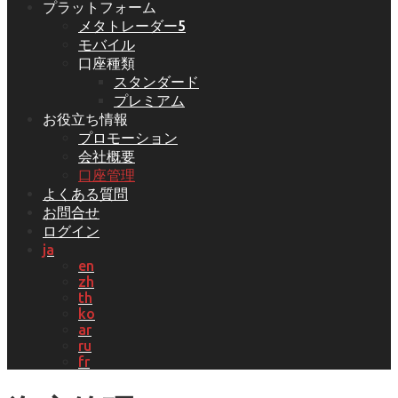
プラットフォーム
メタトレーダー5
モバイル
口座種類
スタンダード
プレミアム
お役立ち情報
プロモーション
会社概要
口座管理
よくある質問
お問合せ
ログイン
ja
en
zh
th
ko
ar
ru
fr