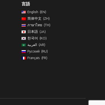
言語
English
EN
简体中文
ZH
ภาษาไทย
TH
日本語
JA
한국어
KO
العربية
AR
Русский
RU
Français
FR