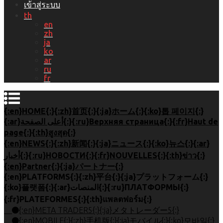
เข้าสู่ระบบ
th
en
zh
ja
ko
ar
ru
fr
{:en}HOME{:}{:zh}首页{:}{:ja}ホーム{:}{:ko}톱 페이지{:}
{:ar}أعلى الصفحة{:}{:ru}Верхняя страница{:}{:fr}Haut de
page{:}{:th}สูงสุด{:}
{:en}NEWS{:}{:zh}新闻{:}{:ja}ニュース{:}{:ko}뉴스{:}{:ar}
أخبار{:}{:ru}НОВОСТИ{:}{:fr}NOUVELLES{:}{:th}ข่าว{:}
{:en}Partner{:}{:ja}パートナー{:}
{:en}PLATFORMS{:}{:zh}平台{:}{:ja}プラットフォーム{:}
{:ko}플랫폼{:}{:ar}المنصات{:}{:ru}ПЛАТФОРМЫ{:}
{:fr}PLATEFORMES{:}{:th}แพลตฟอร์ม{:}
{:en}META TRADER5{:}{:ja}メタトレーダー5{:}
{:en}MOBILE{:}{:zh}手机版{:}{:ja}モバイル{:}{:ko}모바일{:}