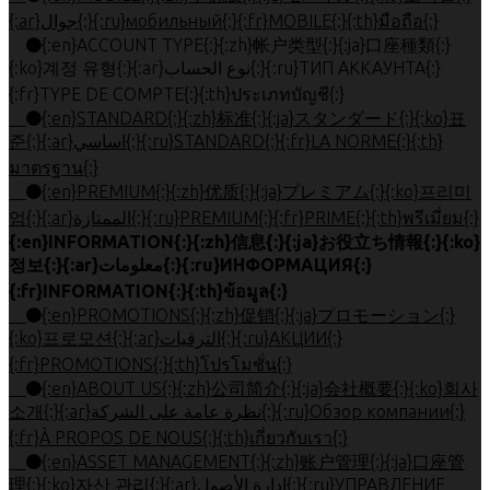
{:ar}جوال{:}{:ru}мобильный{:}{:fr}MOBILE{:}{:th}มือถือ{:}
{:en}ACCOUNT TYPE{:}{:zh}帐户类型{:}{:ja}口座種類{:}
{:ko}계정 유형{:}{:ar}نوع الحساب{:}{:ru}ТИП АККАУНТА{:}
{:fr}TYPE DE COMPTE{:}{:th}ประเภทบัญชี{:}
{:en}STANDARD{:}{:zh}标准{:}{:ja}スタンダード{:}{:ko}표
준{:}{:ar}اساسي{:}{:ru}STANDARD{:}{:fr}LA NORME{:}{:th}
มาตรฐาน{:}
{:en}PREMIUM{:}{:zh}优质{:}{:ja}プレミアム{:}{:ko}프리미
엄{:}{:ar}الممتازة{:}{:ru}PREMIUM{:}{:fr}PRIME{:}{:th}พรีเมี่ยม{:}
{:en}INFORMATION{:}{:zh}信息{:}{:ja}お役立ち情報{:}{:ko}
정보{:}{:ar}معلومات{:}{:ru}ИНФОРМАЦИЯ{:}
{:fr}INFORMATION{:}{:th}ข้อมูล{:}
{:en}PROMOTIONS{:}{:zh}促销{:}{:ja}プロモーション{:}
{:ko}프로모션{:}{:ar}الترقيات{:}{:ru}АКЦИИ{:}
{:fr}PROMOTIONS{:}{:th}โปรโมชั่น{:}
{:en}ABOUT US{:}{:zh}公司简介{:}{:ja}会社概要{:}{:ko}회사
소개{:}{:ar}نظرة عامة على الشركة{:}{:ru}Обзор компании{:}
{:fr}À PROPOS DE NOUS{:}{:th}เกี่ยวกับเรา{:}
{:en}ASSET MANAGEMENT{:}{:zh}账户管理{:}{:ja}口座管
理{:}{:ko}자산 관리{:}{:ar}إدارة الأصول{:}{:ru}УПРАВЛЕНИЕ