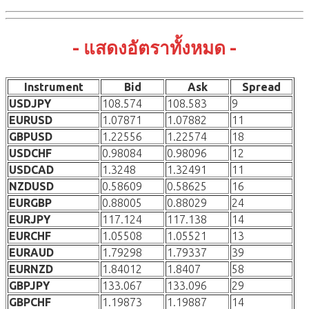
- แสดงอัตราทั้งหมด -
Instrument
Bid
Ask
Spread
USDJPY
108.574
108.583
9
EURUSD
1.07871
1.07882
11
GBPUSD
1.22556
1.22574
18
USDCHF
0.98084
0.98096
12
USDCAD
1.3248
1.32491
11
NZDUSD
0.58609
0.58625
16
EURGBP
0.88005
0.88029
24
EURJPY
117.124
117.138
14
EURCHF
1.05508
1.05521
13
EURAUD
1.79298
1.79337
39
EURNZD
1.84012
1.8407
58
GBPJPY
133.067
133.096
29
GBPCHF
1.19873
1.19887
14