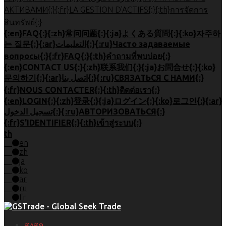
АКТИВАМИ{:}{:fr}LA GESTION D'ACTIFS{:}{:th}การจัดการ
สินทรัพย์{:}
{:en}FAQ{:}{:zh}常问问题{:}{:ja}よくある質問{:}{:ko}자주하
는 질문{:}{:ar}التعليمات{:}{:ru}Часто задаваемые
вопросы{:}{:fr}FAQ{:}{:th}คำถามที่พบบ่อย{:}
{:en}CONTACT US{:}{:zh}联系我们{:}{:ja}お問合せ{:}{:ko}
문의하기{:}{:ar}اتصل بنا{:}{:ru}СВЯЗАТЬСЯ С НАМИ{:}
{:fr}NOUS CONTACTER{:}{:th}ติดต่อเรา{:}
{:en}LOGIN{:}{:zh}登录{:}{:ja}ログイン{:}{:ko}로그인{:}{:ar}
تسجيل الدخول{:}{:ru}АВТОРИЗОВАТЬСЯ{:}
{:fr}S'IDENTIFIER{:}{:th}เข้าสู่ระบบ{:}
th
en
zh
ja
ko
ar
ru
fr
สูงสุด