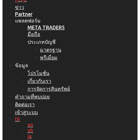
ข่าว
Partner
แพลตฟอร์ม
META TRADER5
มือถือ
ประเภทบัญชี
มาตรฐาน
พรีเมี่ยม
ข้อมูล
โปรโมชั่น
เกี่ยวกับเรา
การจัดการสินทรัพย์
คำถามที่พบบ่อย
ติดต่อเรา
เข้าสู่ระบบ
th
en
zh
ja