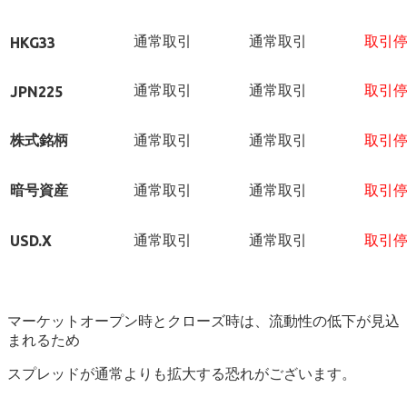
通常取引
通常取引
取引
HKG33
通常取引
通常取引
取引
JPN225
株式銘柄
通常取引
通常取引
取引
暗号資産
通常取引
通常取引
取引
通常取引
通常取引
取引
USD.X
マーケットオープン時とクローズ時は、流動性の低下が見込
まれるため
スプレッドが通常よりも拡大する恐れがございます。