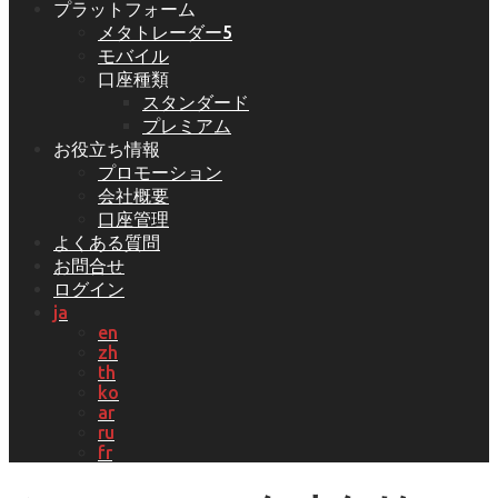
プラットフォーム
メタトレーダー5
モバイル
口座種類
スタンダード
プレミアム
お役立ち情報
プロモーション
会社概要
口座管理
よくある質問
お問合せ
ログイン
ja
en
zh
th
ko
ar
ru
fr