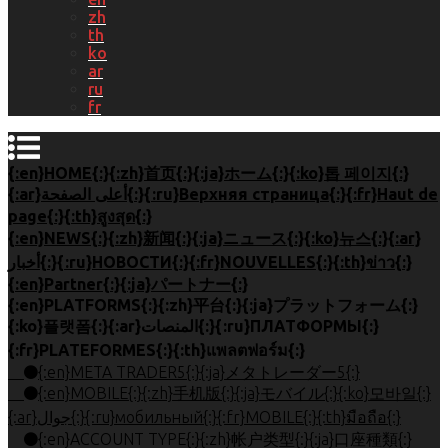
zh
th
ko
ar
ru
fr
{:en}HOME{:}{:zh}首页{:}{:ja}ホーム{:}{:ko}톱 페이지{:}
{:ar}أعلى الصفحة{:}{:ru}Верхняя страница{:}{:fr}Haut de
page{:}{:th}สูงสุด{:}
{:en}NEWS{:}{:zh}新闻{:}{:ja}ニュース{:}{:ko}뉴스{:}{:ar}
أخبار{:}{:ru}НОВОСТИ{:}{:fr}NOUVELLES{:}{:th}ข่าว{:}
{:en}Partner{:}{:ja}パートナー{:}
{:en}PLATFORMS{:}{:zh}平台{:}{:ja}プラットフォーム{:}
{:ko}플랫폼{:}{:ar}المنصات{:}{:ru}ПЛАТФОРМЫ{:}
{:fr}PLATEFORMES{:}{:th}แพลตฟอร์ม{:}
{:en}META TRADER5{:}{:ja}メタトレーダー5{:}
{:en}MOBILE{:}{:zh}手机版{:}{:ja}モバイル{:}{:ko}모바일{:}
{:ar}جوال{:}{:ru}мобильный{:}{:fr}MOBILE{:}{:th}มือถือ{:}
{:en}ACCOUNT TYPE{:}{:zh}帐户类型{:}{:ja}口座種類{:}