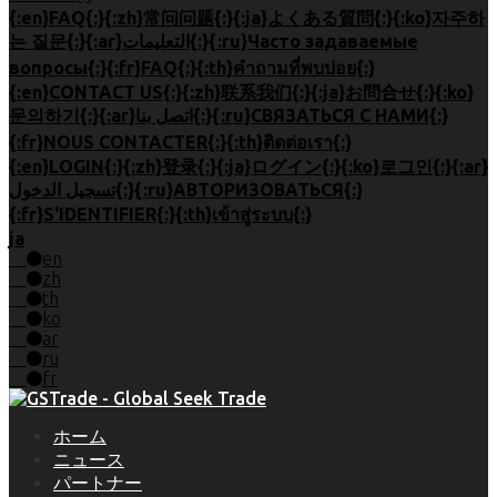
{:en}FAQ{:}{:zh}常问问题{:}{:ja}よくある質問{:}{:ko}자주하
는 질문{:}{:ar}التعليمات{:}{:ru}Часто задаваемые
вопросы{:}{:fr}FAQ{:}{:th}คำถามที่พบบ่อย{:}
{:en}CONTACT US{:}{:zh}联系我们{:}{:ja}お問合せ{:}{:ko}
문의하기{:}{:ar}اتصل بنا{:}{:ru}СВЯЗАТЬСЯ С НАМИ{:}
{:fr}NOUS CONTACTER{:}{:th}ติดต่อเรา{:}
{:en}LOGIN{:}{:zh}登录{:}{:ja}ログイン{:}{:ko}로그인{:}{:ar}
تسجيل الدخول{:}{:ru}АВТОРИЗОВАТЬСЯ{:}
{:fr}S'IDENTIFIER{:}{:th}เข้าสู่ระบบ{:}
ja
en
zh
th
ko
ar
ru
fr
ホーム
ニュース
パートナー