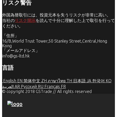
リスク警告
外国為替取引には、投資元本を失うリスクが非常に高い。
当社の
リスク開示
を読んで十分に理解した上で取引を行って
ください。
「住所」
16/B,World Trust Tower,50 Stanley Street,Central,Hong
Kong
「メールアドレス」
info@gs-ltd.hk
言語
English
EN
简体中文
ZH
ภาษาไทย
TH
日本語
JA
한국어
KO
العربية
AR
Русский
RU
Français
FR
© copyright 2018 GSTrade // All rights reserved