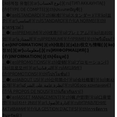
{:ko}계정 유형{:}{:ar}نوع الحساب{:}{:ru}ТИП АККАУНТА{:}
{:fr}TYPE DE COMPTE{:}{:th}ประเภทบัญชี{:}
{:en}STANDARD{:}{:zh}标准{:}{:ja}スタンダード{:}{:ko}표
준{:}{:ar}اساسي{:}{:ru}STANDARD{:}{:fr}LA NORME{:}{:th}
มาตรฐาน{:}
{:en}PREMIUM{:}{:zh}优质{:}{:ja}プレミアム{:}{:ko}프리미
엄{:}{:ar}الممتازة{:}{:ru}PREMIUM{:}{:fr}PRIME{:}{:th}พรีเมี่ยม{:}
{:en}INFORMATION{:}{:zh}信息{:}{:ja}お役立ち情報{:}{:ko}
정보{:}{:ar}معلومات{:}{:ru}ИНФОРМАЦИЯ{:}
{:fr}INFORMATION{:}{:th}ข้อมูล{:}
{:en}PROMOTIONS{:}{:zh}促销{:}{:ja}プロモーション{:}
{:ko}프로모션{:}{:ar}الترقيات{:}{:ru}АКЦИИ{:}
{:fr}PROMOTIONS{:}{:th}โปรโมชั่น{:}
{:en}ABOUT US{:}{:zh}公司简介{:}{:ja}会社概要{:}{:ko}회사
소개{:}{:ar}نظرة عامة على الشركة{:}{:ru}Обзор компании{:}
{:fr}À PROPOS DE NOUS{:}{:th}เกี่ยวกับเรา{:}
{:en}ASSET MANAGEMENT{:}{:zh}账户管理{:}{:ja}口座管
理{:}{:ko}자산 관리{:}{:ar}إدارة الأصول{:}{:ru}УПРАВЛЕНИЕ
АКТИВАМИ{:}{:fr}LA GESTION D'ACTIFS{:}{:th}การจัดการ
สินทรัพย์{:}