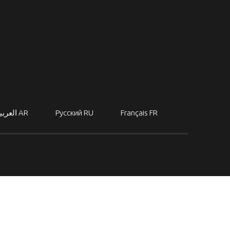
العربي
AR
Русский
RU
Français
FR