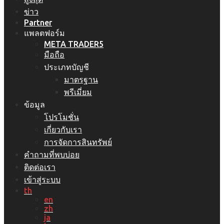
ข่าว
Partner
แพลตฟอร์ม
META TRADER5
มือถือ
ประเภทบัญชี
มาตรฐาน
พรีเมี่ยม
ข้อมูล
โปรโมชั่น
เกี่ยวกับเรา
การจัดการสินทรัพย์
คำถามที่พบบ่อย
ติดต่อเรา
เข้าสู่ระบบ
th
en
zh
ja