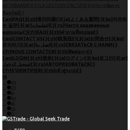
АКТИВАМИ{:}{:fr}LA GESTION D'ACTIFS{:}{:th}การจัดการ
สินทรัพย์{:}
{:en}FAQ{:}{:zh}常问问题{:}{:ja}よくある質問{:}{:ko}자주하
는 질문{:}{:ar}التعليمات{:}{:ru}Часто задаваемые
вопросы{:}{:fr}FAQ{:}{:th}คำถามที่พบบ่อย{:}
{:en}CONTACT US{:}{:zh}联系我们{:}{:ja}お問合せ{:}{:ko}
문의하기{:}{:ar}اتصل بنا{:}{:ru}СВЯЗАТЬСЯ С НАМИ{:}
{:fr}NOUS CONTACTER{:}{:th}ติดต่อเรา{:}
{:en}LOGIN{:}{:zh}登录{:}{:ja}ログイン{:}{:ko}로그인{:}{:ar}
تسجيل الدخول{:}{:ru}АВТОРИЗОВАТЬСЯ{:}
{:fr}S'IDENTIFIER{:}{:th}เข้าสู่ระบบ{:}
th
en
zh
ja
ko
ar
ru
fr
สูงสุด