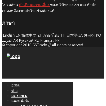
โปรดอ่าน
คำเตือนความเสี่ยง
ของบริษัทของเรา และทำข้อ
ตกลงหลังจากเข้าใจอย่างถ่องแท้
ภาษา
English
EN
简体中文
ZH
ภาษาไทย
TH
日本語
JA
한국어
KO
العربية
AR
Русский
RU
Français
FR
© copyright 2018 GSTrade // All rights reserved
สูงสุด
ข่าว
PARTNER
แพลตฟอร์ม
META TRADER5