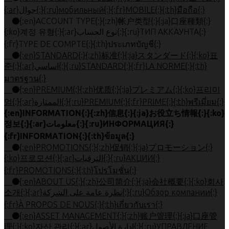
{:ar}جوال{:}{:ru}мобильный{:}{:fr}MOBILE{:}{:th}มือถือ{:}
{:en}ACCOUNT TYPE{:}{:zh}帐户类型{:}{:ja}口座種類{:}
{:ko}계정 유형{:}{:ar}نوع الحساب{:}{:ru}ТИП АККАУНТА{:}
{:fr}TYPE DE COMPTE{:}{:th}ประเภทบัญชี{:}
{:en}STANDARD{:}{:zh}标准{:}{:ja}スタンダード{:}{:ko}표
준{:}{:ar}اساسي{:}{:ru}STANDARD{:}{:fr}LA NORME{:}{:th}
มาตรฐาน{:}
{:en}PREMIUM{:}{:zh}优质{:}{:ja}プレミアム{:}{:ko}프리미
엄{:}{:ar}الممتازة{:}{:ru}PREMIUM{:}{:fr}PRIME{:}{:th}พรีเมี่ยม{:}
{:en}INFORMATION{:}{:zh}信息{:}{:ja}お役立ち情報{:}{:ko}
정보{:}{:ar}معلومات{:}{:ru}ИНФОРМАЦИЯ{:}
{:fr}INFORMATION{:}{:th}ข้อมูล{:}
{:en}PROMOTIONS{:}{:zh}促销{:}{:ja}プロモーション{:}
{:ko}프로모션{:}{:ar}الترقيات{:}{:ru}АКЦИИ{:}
{:fr}PROMOTIONS{:}{:th}โปรโมชั่น{:}
{:en}ABOUT US{:}{:zh}公司简介{:}{:ja}会社概要{:}{:ko}회사
소개{:}{:ar}نظرة عامة على الشركة{:}{:ru}Обзор компании{:}
{:fr}À PROPOS DE NOUS{:}{:th}เกี่ยวกับเรา{:}
{:en}ASSET MANAGEMENT{:}{:zh}账户管理{:}{:ja}口座管
理{:}{:ko}자산 관리{:}{:ar}إدارة الأصول{:}{:ru}УПРАВЛЕНИЕ