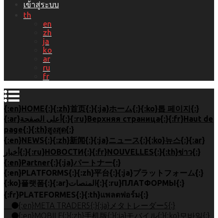
เข้าสู่ระบบ
th
en
zh
ja
ko
ar
ru
fr
{:en}HOME{:}{:zh}首页{:}{:ja}ホーム{:}{:ko}톱 페이지{:}
{:ar}أعلى الصفحة{:}{:ru}Верхняя страница{:}{:fr}Haut de
page{:}{:th}สูงสุด{:}
{:en}NEWS{:}{:zh}新闻{:}{:ja}ニュース{:}{:ko}뉴스{:}{:ar}
أخبار{:}{:ru}НОВОСТИ{:}{:fr}NOUVELLES{:}{:th}ข่าว{:}
{:en}Partner{:}{:ja}パートナー{:}
{:en}PLATFORMS{:}{:zh}平台{:}{:ja}プラットフォーム{:}
{:ko}플랫폼{:}{:ar}المنصات{:}{:ru}ПЛАТФОРМЫ{:}
{:fr}PLATEFORMES{:}{:th}แพลตฟอร์ม{:}
{:en}META TRADER5{:}{:ja}メタトレーダー5{:}
{:en}MOBILE{:}{:zh}手机版{:}{:ja}モバイル{:}{:ko}모바일{:}