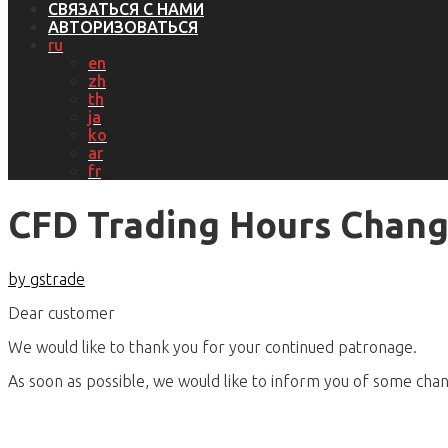
СВЯЗАТЬСЯ С НАМИ
АВТОРИЗОВАТЬСЯ
ru
en
zh
th
ja
ko
ar
fr
CFD Trading Hours Chan
by gstrade
Dear customer
We would like to thank you for your continued patronage.
As soon as possible, we would like to inform you of some chang