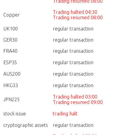
Trading resumed 08:00
Trading halted 04:30
Copper
Trading resumed 08:00
UK100
regular transaction
GER30
regular transaction
FRA40
regular transaction
ESP35
regular transaction
AUS200
regular transaction
HKG33
regular transaction
Trading halted 03:00
JPN225
Trading resumed 09:00
stock issue
trading halt
cryptographic assets
regular transaction