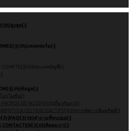
 de page{:}{:th}สูงสุด{:}
}ПЛАТФОРМЫ{:}{:fr}PLATEFORMES{:}{:th}แพลตฟอร์ม{:}
}{:ru}ТИП АККАУНТА{:}{:fr}TYPE DE COMPTE{:}{:th}ประเภทบัญชี{:}
{:}
:}{:fr}INFORMATION{:}{:th}ข้อมูล{:}
OMOTIONS{:}{:th}โปรโมชั่น{:}
نظرة عامة عل{:}{:ru}Обзор компании{:}{:fr}À PROPOS DE NOUS{:}{:th}เกี่ยวกับเรา{:}
 관리{:}{:ar}إدارة الأصول{:}{:ru}УПРАВЛЕНИЕ АКТИВАМИ{:}{:fr}LA GESTION D'ACTIFS{:}{:th}การจัดการสินทรัพย์{:}
}Часто задаваемые вопросы{:}{:fr}FAQ{:}{:th}คำถามที่พบบ่อย{:}
}СВЯЗАТЬСЯ С НАМИ{:}{:fr}NOUS CONTACTER{:}{:th}ติดต่อเรา{:}