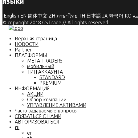
языки
English
EN
简体中文
ZH
ภาษาไทย
TH
日本語
JA
한국어
KO
ية
© copyright 2018 GSTrade // All rights reserved
Верхняя страница
НОВОСТИ
Partner
ПЛАТФОРМЫ
META TRADER5
мобильный
ТИП АККАУНТА
STANDARD
PREMIUM
ИНФОРМАЦИЯ
АКЦИИ
Обзор компании
УПРАВЛЕНИЕ АКТИВАМИ
Часто задаваемые вопросы
СВЯЗАТЬСЯ С НАМИ
АВТОРИЗОВАТЬСЯ
ru
en