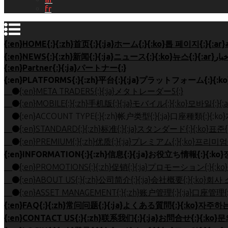
fr
{:en}Partner{:}{:ja}パートナー{:}
{:en}META TRADER5{:}{:ja}メタトレーダー5{:}