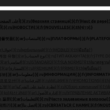
{:en}HOME{:}{:zh}首页{:}{:ja}ホーム{:}{:ko}톱 페이지{:}{:ar}أعلى الصفحة{:}{:ru}Верхняя страница{:}{:fr}Haut
{:en}NEWS{:}{:zh}新闻{:}{:ja}ニュース{:}{:ko}뉴스{:}{:ar}أخبار{:}{:ru}НОВОСТИ{:}{:fr}NOUVELLES{:}{:th}ข่าว{:}
{:en}PLATFORMS{:}{:zh}平台{:}{:ja}プラットフォーム{:}{:ko}플랫폼{:}{:ar}المنصات{:}{:ru
{:en}MOBILE{:}{:zh}手机版{:}{:ja}モバイル{:}{:ko}모바일{:}{:ar}جوال{:}{:ru}мобильный{:}{:fr}MOBILE{:}{:th}มือถือ{:}
{:en}ACCOUNT TYPE{:}{:zh}帐户类型{:}{:ja}口座種類{:}{:ko}계정 유형{:}{:ar}نوع الحساب{:
{:en}STANDARD{:}{:zh}标准{:}{:ja}スタンダード{:}{:ko}표준{:}{:ar}اساسي{:}{:ru}STANDARD{:}{:fr}LA NORME{:}{:th}มาตรฐาน
{:en}PREMIUM{:}{:zh}优质{:}{:ja}プレミアム{:}{:ko}프리미엄{:}{:ar}الممتازة{:}{:ru}PREMIUM{:}{:fr}PRIME{:}{:th}พรีเมี่ยม{:}
{:en}INFORMATION{:}{:zh}信息{:}{:ja}お役立ち情報{:}{:ko}정보{:}{:ar}معلومات{:}{:ru}ИНФОРМАЦИЯ{
{:en}PROMOTIONS{:}{:zh}促销{:}{:ja}プロモーション{:}{:ko}프로모션{:}{:ar}الترقيات{:}{:ru}АКЦИИ{:}{:fr}PR
{:en}ABOUT US{:}{:zh}公司简介{:}{:ja}会社概要{:}{:ko}회사 소개{:}{:ar}ى الشركة
{:en}ASSET MANAGEMENT{:}{:zh}账户管理{:}{:ja}口座管理{:}{:ko}자산
{:en}FAQ{:}{:zh}常问问题{:}{:ja}よくある質問{:}{:ko}자주하는 질문{:}{:ar}التعليمات{:}{:ru
{:en}CONTACT US{:}{:zh}联系我们{:}{:ja}お問合せ{:}{:ko}문의하기{:}{:ar}اتصل بنا{:}{:ru