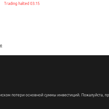
Trading halted 03:15
me
иском потери основной суммы инвестиций. Пожалуйста, п