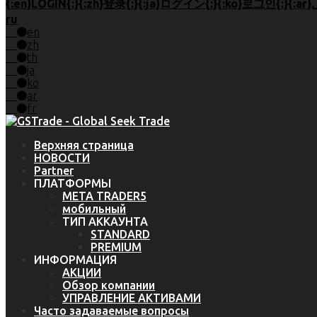
ru
en
zh
th
ja
ko
ar
fr
Верхняя страница
НОВОСТИ
Partner
ПЛАТФОРМЫ
META TRADER5
мобильный
ТИП АККАУНТА
STANDARD
PREMIUM
ИНФОРМАЦИЯ
АКЦИИ
Обзор компании
УПРАВЛЕНИЕ АКТИВАМИ
Часто задаваемые вопросы