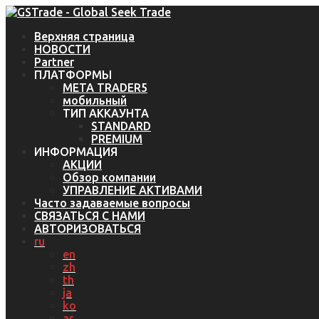
Верхняя страница
НОВОСТИ
Partner
ПЛАТФОРМЫ
META TRADER5
мобильный
ТИП АККАУНТА
STANDARD
PREMIUM
ИНФОРМАЦИЯ
АКЦИИ
Обзор компании
УПРАВЛЕНИЕ АКТИВАМИ
Часто задаваемые вопросы
СВЯЗАТЬСЯ С НАМИ
АВТОРИЗОВАТЬСЯ
ru
en
zh
th
ja
ko
ar