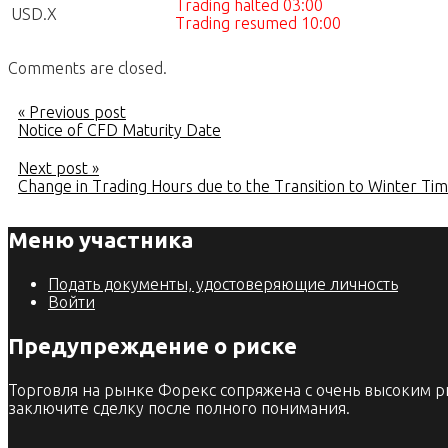
Trading halted 03:00
USD.X
Trading resumed 10:00
Comments are closed.
« Previous post
Notice of CFD Maturity Date
Next post »
Change in Trading Hours due to the Transition to Winter Ti
Меню участника
Подать документы, удостоверяющие личность
Войти
Предупреждение о риске
Торговля на рынке Форекс сопряжена с очень высоким р
заключите сделку после полного понимания.