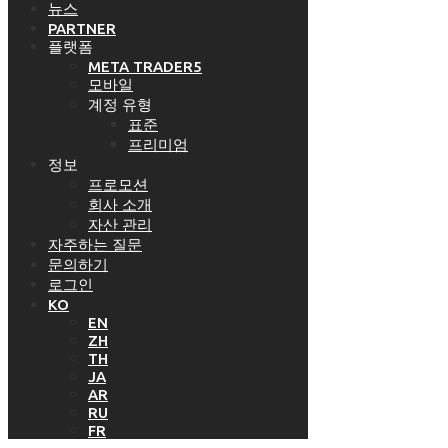
뉴스
PARTNER
플랫폼
META TRADER5
모바일
계정 유형
표준
프리미엄
정보
프로모션
회사 소개
자산 관리
자주하는 질문
문의하기
로그인
KO
EN
ZH
TH
JA
AR
RU
FR