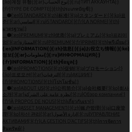
{:ko}계정 유형{:}{:ar}نوع الحساب{:}{:ru}ТИП АККАУНТА{:}
{:fr}TYPE DE COMPTE{:}{:th}ประเภทบัญชี{:}
{:en}STANDARD{:}{:zh}标准{:}{:ja}スタンダード{:}{:ko}표
준{:}{:ar}اساسي{:}{:ru}STANDARD{:}{:fr}LA NORME{:}{:th}
มาตรฐาน{:}
{:en}PREMIUM{:}{:zh}优质{:}{:ja}プレミアム{:}{:ko}프리미
엄{:}{:ar}الممتازة{:}{:ru}PREMIUM{:}{:fr}PRIME{:}{:th}พรีเมี่ยม{:}
{:en}INFORMATION{:}{:zh}信息{:}{:ja}お役立ち情報{:}{:ko}
정보{:}{:ar}معلومات{:}{:ru}ИНФОРМАЦИЯ{:}
{:fr}INFORMATION{:}{:th}ข้อมูล{:}
{:en}PROMOTIONS{:}{:zh}促销{:}{:ja}プロモーション{:}
{:ko}프로모션{:}{:ar}الترقيات{:}{:ru}АКЦИИ{:}
{:fr}PROMOTIONS{:}{:th}โปรโมชั่น{:}
{:en}ABOUT US{:}{:zh}公司简介{:}{:ja}会社概要{:}{:ko}회사
소개{:}{:ar}نظرة عامة على الشركة{:}{:ru}Обзор компании{:}
{:fr}À PROPOS DE NOUS{:}{:th}เกี่ยวกับเรา{:}
{:en}ASSET MANAGEMENT{:}{:zh}账户管理{:}{:ja}口座管
理{:}{:ko}자산 관리{:}{:ar}إدارة الأصول{:}{:ru}УПРАВЛЕНИЕ
АКТИВАМИ{:}{:fr}LA GESTION D'ACTIFS{:}{:th}การจัดการ
สินทรัพย์{:}