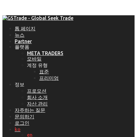
톱 페이지
뉴스
Partner
플랫폼
META TRADER5
모바일
계정 유형
표준
프리미엄
정보
프로모션
회사 소개
자산 관리
자주하는 질문
문의하기
로그인
ko
en