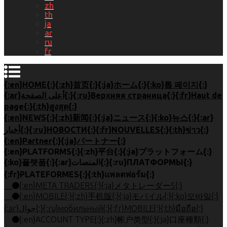
zh
th
ja
ar
ru
fr
{:en}HOME{:}{:zh}首页{:}{:ja}ホーム{:}{:ko}톱 페이지{:}
{:ar}أعلى الصفحة{:}{:ru}Верхняя страница{:}{:fr}Haut de
page{:}{:th}สูงสุด{:}
{:en}NEWS{:}{:zh}新闻{:}{:ja}ニュース{:}{:ko}뉴스{:}{:ar}
أخبار{:}{:ru}НОВОСТИ{:}{:fr}NOUVELLES{:}{:th}ข่าว{:}
{:en}Partner{:}{:ja}パートナー{:}
{:en}PLATFORMS{:}{:zh}平台{:}{:ja}プラットフォーム{:}
{:ko}플랫폼{:}{:ar}المنصات{:}{:ru}ПЛАТФОРМЫ{:}
{:fr}PLATEFORMES{:}{:th}แพลตฟอร์ม{:}
{:en}META TRADER5{:}{:ja}メタトレーダー5{:}
{:en}MOBILE{:}{:zh}手机版{:}{:ja}モバイル{:}{:ko}모바일{:}
{:ar}جوال{:}{:ru}мобильный{:}{:fr}MOBILE{:}{:th}มือถือ{:}
{:en}ACCOUNT TYPE{:}{:zh}帐户类型{:}{:ja}口座種類{:}