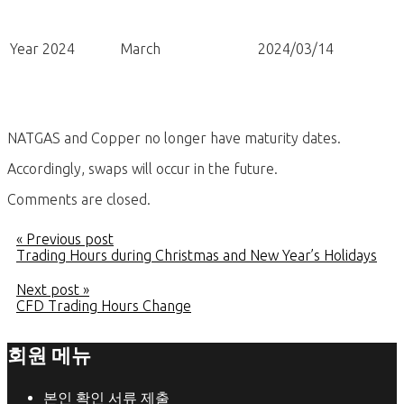
Year 2024
March
2024/03/14
NATGAS and Copper no longer have maturity dates.
Accordingly, swaps will occur in the future.
Comments are closed.
« Previous post
Trading Hours during Christmas and New Year’s Holidays
Next post »
CFD Trading Hours Change
회원 메뉴
본인 확인 서류 제출