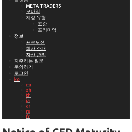
META TRADER5
모바일
계정 유형
표준
프리미엄
정보
프로모션
회사 소개
자산 관리
자주하는 질문
문의하기
로그인
ko
en
zh
th
ja
ar
ru
fr