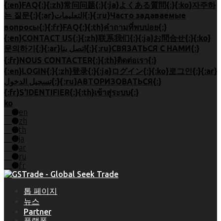
{:en}FAQ{:}{:zh}常问问题{:}{:ja}よくある質問{:}{:ko}자주하
는 질문{:}{:ar}التعليمات{:}{:ru}Часто задаваемые
вопросы{:}{:fr}FAQ{:}{:th}คำถามที่พบบ่อย{:}
{:en}CONTACT US{:}{:zh}联系我们{:}{:ja}お問合せ{:}{:ko}
문의하기{:}{:ar}اتصل بنا{:}{:ru}СВЯЗАТЬСЯ С НАМИ{:}
{:fr}NOUS CONTACTER{:}{:th}ติดต่อเรา{:}
{:en}LOGIN{:}{:zh}登录{:}{:ja}ログイン{:}{:ko}로그인{:}{:ar}
تسجيل الدخول{:}{:ru}АВТОРИЗОВАТЬСЯ{:}
{:fr}S'IDENTIFIER{:}{:th}เข้าสู่ระบบ{:}
ko
en
zh
th
ja
ar
ru
fr
톱 페이지
뉴스
Partner
플랫폼