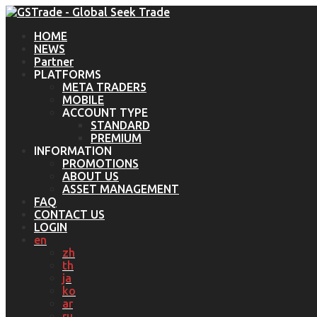
HOME
NEWS
Partner
PLATFORMS
META TRADER5
MOBILE
ACCOUNT TYPE
STANDARD
PREMIUM
INFORMATION
PROMOTIONS
ABOUT US
ASSET MANAGEMENT
FAQ
CONTACT US
LOGIN
en
zh
th
ja
ko
ar
ru