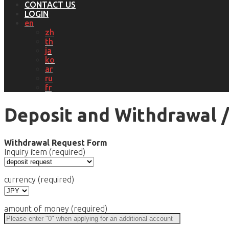
CONTACT US
LOGIN
en
zh
th
ja
ko
ar
ru
fr
Deposit and Withdrawal /
Withdrawal Request Form
Inquiry item (required)
currency (required)
amount of money (required)