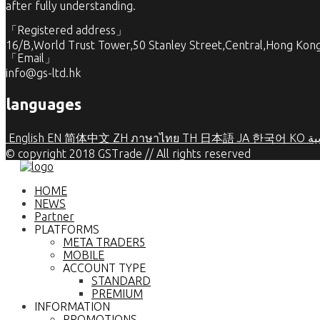
after fully understanding.
「Registered address」
16/B,World Trust Tower,50 Stanley Street,Central,Hong Kon
「Email」
info@gs-ltd.hk
languages
English
EN
简体中文
ZH
ภาษาไทย
TH
日本語
JA
한국어
KO
ية
© copyright 2018 GSTrade // All rights reserved
HOME
NEWS
Partner
PLATFORMS
META TRADER5
MOBILE
ACCOUNT TYPE
STANDARD
PREMIUM
INFORMATION
PROMOTIONS