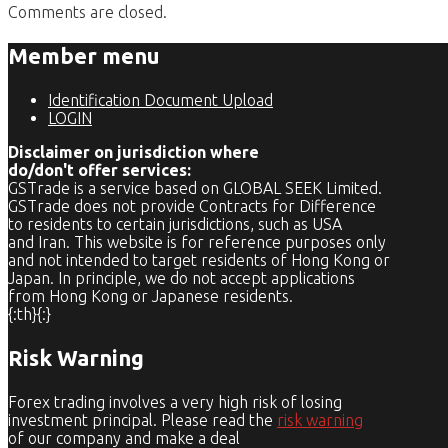
Comments are closed.
Member menu
Identification Document Upload
LOGIN
Disclaimer on jurisdiction where
do/don't offer services:
GSTrade is a service based on GLOBAL SEEK Limited.
GSTrade does not provide Contracts for Difference
to residents to certain jurisdictions, such as USA
and Iran. This website is for reference purposes only
and not intended to target residents of Hong Kong or
Japan. In principle, we do not accept applications
from Hong Kong or Japanese residents.
{:th}{:}
Risk Warning
Forex trading involves a very high risk of losing
investment principal. Please read the
risk warning
of our company and make a deal