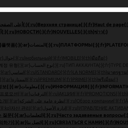
{:en}HOME{:}{:zh}首页{:}{:ja}ホーム{:}{:ko}톱 페이지{:}{:ar}أعلى الصفحة{:}{:ru}Верхняя страница{:}{:fr}Haut
{:en}NEWS{:}{:zh}新闻{:}{:ja}ニュース{:}{:ko}뉴스{:}{:ar}أخبار{:}{:ru}НОВОСТИ{:}{:fr}NOUVELLES{:}{:th}ข่าว{:}
{:en}PLATFORMS{:}{:zh}平台{:}{:ja}プラットフォーム{:}{:ko}플랫폼{:}{:ar}المنصات{:}{:ru
{:en}MOBILE{:}{:zh}手机版{:}{:ja}モバイル{:}{:ko}모바일{:}{:ar}جوال{:}{:ru}мобильный{:}{:fr}MOBILE{:}{:th}มือถือ{:}
{:en}ACCOUNT TYPE{:}{:zh}帐户类型{:}{:ja}口座種類{:}{:ko}계정 유형{:}{:ar}نوع الحساب{:
{:en}STANDARD{:}{:zh}标准{:}{:ja}スタンダード{:}{:ko}표준{:}{:ar}اساسي{:}{:ru}STANDARD{:}{:fr}LA NORME{:}{:th}มาตรฐาน
{:en}PREMIUM{:}{:zh}优质{:}{:ja}プレミアム{:}{:ko}프리미엄{:}{:ar}الممتازة{:}{:ru}PREMIUM{:}{:fr}PRIME{:}{:th}พรีเมี่ยม{:}
{:en}INFORMATION{:}{:zh}信息{:}{:ja}お役立ち情報{:}{:ko}정보{:}{:ar}معلومات{:}{:ru}ИНФОРМАЦИЯ{
{:en}PROMOTIONS{:}{:zh}促销{:}{:ja}プロモーション{:}{:ko}프로모션{:}{:ar}الترقيات{:}{:ru}АКЦИИ{:}{:fr}PR
{:en}ABOUT US{:}{:zh}公司简介{:}{:ja}会社概要{:}{:ko}회사 소개{:}{:ar}ى الشركة
{:en}ASSET MANAGEMENT{:}{:zh}账户管理{:}{:ja}口座管理{:}{:ko}자산
{:en}FAQ{:}{:zh}常问问题{:}{:ja}よくある質問{:}{:ko}자주하는 질문{:}{:ar}التعليمات{:}{:ru
{:en}CONTACT US{:}{:zh}联系我们{:}{:ja}お問合せ{:}{:ko}문의하기{:}{:ar}اتصل بنا{:}{:ru