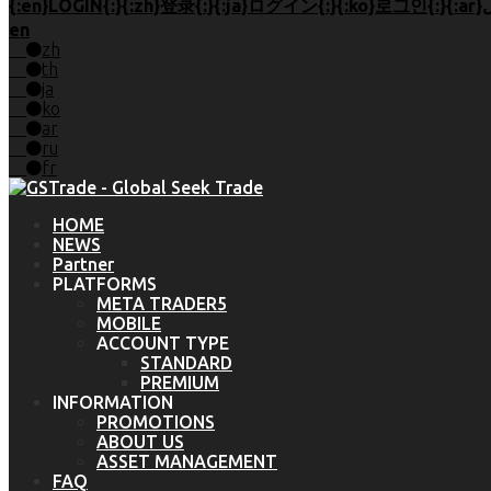
en
zh
th
ja
ko
ar
ru
fr
HOME
NEWS
Partner
PLATFORMS
META TRADER5
MOBILE
ACCOUNT TYPE
STANDARD
PREMIUM
INFORMATION
PROMOTIONS
ABOUT US
ASSET MANAGEMENT
FAQ