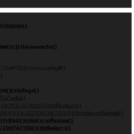
 de page{:}{:th}สูงสุด{:}
}ПЛАТФОРМЫ{:}{:fr}PLATEFORMES{:}{:th}แพลตฟอร์ม{:}
}{:ru}ТИП АККАУНТА{:}{:fr}TYPE DE COMPTE{:}{:th}ประเภทบัญชี{:}
{:}
:}{:fr}INFORMATION{:}{:th}ข้อมูล{:}
OMOTIONS{:}{:th}โปรโมชั่น{:}
نظرة عامة عل{:}{:ru}Обзор компании{:}{:fr}À PROPOS DE NOUS{:}{:th}เกี่ยวกับเรา{:}
 관리{:}{:ar}إدارة الأصول{:}{:ru}УПРАВЛЕНИЕ АКТИВАМИ{:}{:fr}LA GESTION D'ACTIFS{:}{:th}การจัดการสินทรัพย์{:}
}Часто задаваемые вопросы{:}{:fr}FAQ{:}{:th}คำถามที่พบบ่อย{:}
}СВЯЗАТЬСЯ С НАМИ{:}{:fr}NOUS CONTACTER{:}{:th}ติดต่อเรา{:}