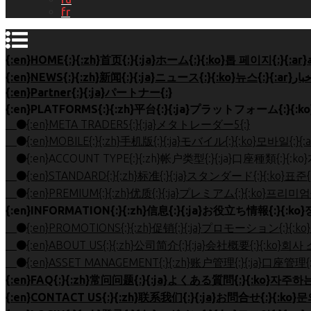
fr
{:en}Partner{:}{:ja}パートナー{:}
{:en}META TRADER5{:}{:ja}メタトレーダー5{:}