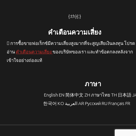
{:th}{:}
คำเตือนความเสี่ยง
การซื้อขายฟอเร็กซ์มีความเสี่ยงสูงมากที่จะสูญเสียเงินลงทุน โปรด
อ่าน
คำเตือนความเสี่ยง
ของบริษัทของเรา และทำข้อตกลงหลังจาก
เข้าใจอย่างถ่องแท้
ภาษา
English
EN
简体中文
ZH
ภาษาไทย
TH
日本語
J
한국어
KO
العربية
AR
Русский
RU
Français
FR