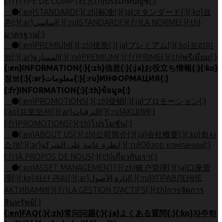
{:fr}TYPE DE COMPTE{:}{:th}ประเภทบัญชี{:}
{:en}STANDARD{:}{:zh}标准{:}{:ja}スタンダード{:}{:ko}표
준{:}{:ar}اساسي{:}{:ru}STANDARD{:}{:fr}LA NORME{:}{:th}
มาตรฐาน{:}
{:en}PREMIUM{:}{:zh}优质{:}{:ja}プレミアム{:}{:ko}프리미
엄{:}{:ar}الممتازة{:}{:ru}PREMIUM{:}{:fr}PRIME{:}{:th}พรีเมี่ยม{:}
{:en}INFORMATION{:}{:zh}信息{:}{:ja}お役立ち情報{:}{:ko}
정보{:}{:ar}معلومات{:}{:ru}ИНФОРМАЦИЯ{:}
{:fr}INFORMATION{:}{:th}ข้อมูล{:}
{:en}PROMOTIONS{:}{:zh}促销{:}{:ja}プロモーション{:}
{:ko}프로모션{:}{:ar}الترقيات{:}{:ru}АКЦИИ{:}
{:fr}PROMOTIONS{:}{:th}โปรโมชั่น{:}
{:en}ABOUT US{:}{:zh}公司简介{:}{:ja}会社概要{:}{:ko}회사
소개{:}{:ar}نظرة عامة على الشركة{:}{:ru}Обзор компании{:}
{:fr}À PROPOS DE NOUS{:}{:th}เกี่ยวกับเรา{:}
{:en}ASSET MANAGEMENT{:}{:zh}账户管理{:}{:ja}口座管
理{:}{:ko}자산 관리{:}{:ar}إدارة الأصول{:}{:ru}УПРАВЛЕНИЕ
АКТИВАМИ{:}{:fr}LA GESTION D'ACTIFS{:}{:th}การจัดการ
สินทรัพย์{:}
{:en}FAQ{:}{:zh}常问问题{:}{:ja}よくある質問{:}{:ko}자주하