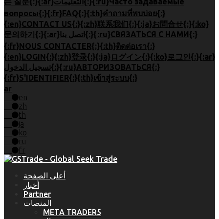
는 질문{:}{:ar}التعليمات{:}{:ru}Часто задаваемые
вопросы{:}{:fr}FAQ{:}{:th}คำถามที่พบบ่อย{:}
{:en}CONTACT US{:}{:zh}联系我们{:}{:ja}お問合せ{:}{:ko}
문의하기{:}{:ar}اتصل بنا{:}{:ru}СВЯЗАТЬСЯ С НАМИ{:}
{:fr}NOUS CONTACTER{:}{:th}ติดต่อเรา{:}
{:en}LOGIN{:}{:zh}登录{:}{:ja}ログイン{:}{:ko}로그인{:}{:ar}
تسجيل الدخول{:}{:ru}АВТОРИЗОВАТЬСЯ{:}
{:fr}S'IDENTIFIER{:}{:th}เข้าสู่ระบบ{:}
ar
en
zh
th
ja
ko
ru
fr
أعلى الصفحة
أخبار
Partner
المنصات
META TRADER5