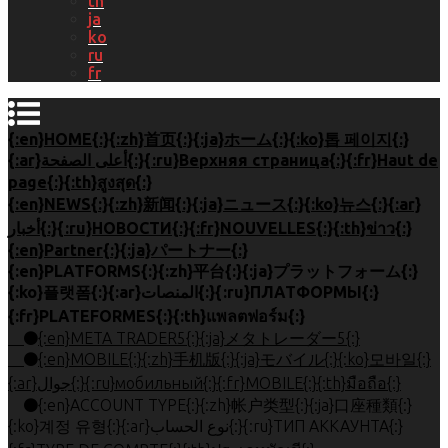
th
ja
ko
ru
fr
{:en}HOME{:}{:zh}首页{:}{:ja}ホーム{:}{:ko}톱 페이지{:}
{:ar}أعلى الصفحة{:}{:ru}Верхняя страница{:}{:fr}Haut de
page{:}{:th}สูงสุด{:}
{:en}NEWS{:}{:zh}新闻{:}{:ja}ニュース{:}{:ko}뉴스{:}{:ar}
أخبار{:}{:ru}НОВОСТИ{:}{:fr}NOUVELLES{:}{:th}ข่าว{:}
{:en}Partner{:}{:ja}パートナー{:}
{:en}PLATFORMS{:}{:zh}平台{:}{:ja}プラットフォーム{:}
{:ko}플랫폼{:}{:ar}المنصات{:}{:ru}ПЛАТФОРМЫ{:}
{:fr}PLATEFORMES{:}{:th}แพลตฟอร์ม{:}
{:en}META TRADER5{:}{:ja}メタトレーダー5{:}
{:en}MOBILE{:}{:zh}手机版{:}{:ja}モバイル{:}{:ko}모바일{:}
{:ar}جوال{:}{:ru}мобильный{:}{:fr}MOBILE{:}{:th}มือถือ{:}
{:en}ACCOUNT TYPE{:}{:zh}帐户类型{:}{:ja}口座種類{:}
{:ko}계정 유형{:}{:ar}نوع الحساب{:}{:ru}ТИП АККАУНТА{:}