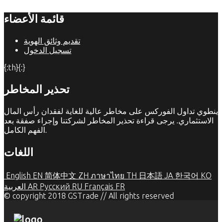
قائمة الأعضاء
تقديم وثائق الهوية
تسجيل الدخول
{:th}{:}
تحذير المخاطر
ينطوي تداول الفوركس على مخاطر عالية للغاية لفقدان رأس المال
الاستثماري. يرجى قراءة تحذير المخاطر لشركتنا وإجراء صفقة بعد
الفهم الكامل.
اللغات
English
EN
简体中文
ZH
ภาษาไทย
TH
日本語
JA
한국어
KO
FR
Français
RU
Русский
AR
العربية
© copyright 2018 GSTrade // All rights reserved