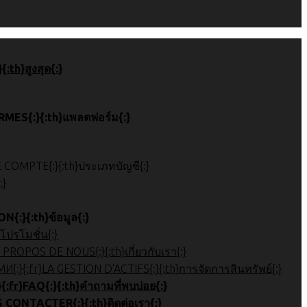
{:ホーム{:}{:ko}톱 페이지{:}{:ar
{:RMS{:}{:zh}平台{:}{:ja}プラットフォーム{:}{:ko}플랫폼{:}{:ar
{:en}ACCOUNT TYPE{:}{:zh}帐户类型{:}{:ja}口座種類{:}{:ko}계정 유형{:}{:ar}
{:r
{:信息{:}{:ja}お役立ち情報{:}{:ko}정보{:}{:ar
{:プロモーション{:}{:ko}프로모션{:}{:ar
{:en}ABOUT US{:}{:zh}公司简介{:}{:ja}会社概要{:}{:ko}회사 소개{:}{:ar}نظرة عامة على الشركة{:}
{:en}ASSET MANAGEMENT{:}{:zh}账户管理{:}{:ja}口座管理{:}{:ko}자산 관리{:}{:ar}إدارة الأصول{:}{:{:th}การจัดการสินทรัพย์
{:en}FAQ{:}{:zh}常问问题{:}{:ja}よくある質問{:}{:ko}자주하는 질문{:}{:ar}التع
{:en}CONTACT US{:}{:zh}联系我们{:}{:ja}お問合せ{:}{:ko}문의하기{:}{:ar}