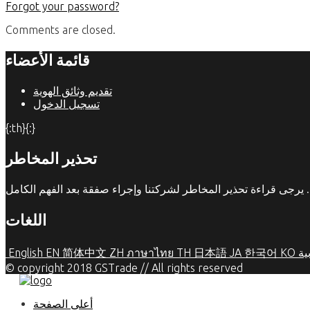
Forgot your password?
Comments are closed.
قائمة الأعضاء
تقديم وثائق الهوية
تسجيل الدخول
{:th}{:}
تحذير المخاطر
اللغات
ية
KO
한국어
JA
日本語
TH
ภาษาไทย
ZH
简体中文
EN
English
© copyright 2018 GSTrade // All rights reserved
أعلى الصفحة