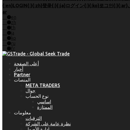
ar
en
zh
th
ja
ko
ru
fr
أعلى الصفحة
أخبار
Partner
المنصات
META TRADER5
جوال
نوع الحساب
اساسي
الممتازة
معلومات
الترقيات
نظرة عامة على الشركة
إدارة الأصول