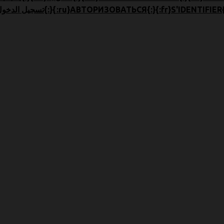
en}LOGIN{:}{:zh}تسجيل الدخول{:}{:ru}АВТОРИЗОВАТЬСЯ{:}{:fr}S'IDENTIFIER{:}{:th}เข้าสู่ระบบ{:}