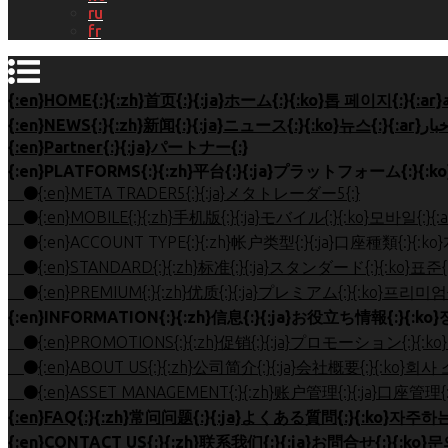
ru
fr
{:en}Partner{:}{:ja}パートナー{:}
{:en}META TRADER5{:}{:ja}メタトレーダー5{:}