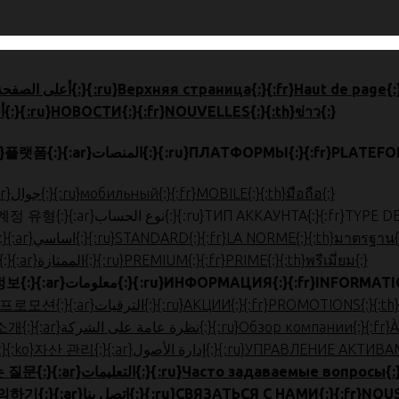
en}HOME{:}{:zh}首页{:}{:ja}}أعلى الصفحة{:}{:ru}Верхняя страница{:}{:fr}Haut de page{:}{:th}สูงสุด{:}
{:en}NEWS{:}{:zh}新闻{:}{:ja}ニュース{:}{:ko}뉴스{:}{:ar}أخبار{:}{:ru}НОВОСТИ{:}{:fr}NOUVELLES{:}{:th}ข่าว{:}
en}PLATFO}المنصات{:}{:ru}ПЛАТФОРМЫ{:}{:fr}PLATEFORMES{:}{:th}แพลตฟอร์ม{:}
{:en}MOBILE{:}{:zh}手机版{:}{:ja}モバイル{:}{:ko}모바일{:}{:ar}جوال{:}{:ru}мобильный{:}{:fr}MOBILE{:}{:th}มือถือ{:}
نوع الحساب{:}{:ru}ТИП АККАУНТА{:}{:fr}TYPE DE COMPTE{:}{:th}ประเภทบัญชี{:}
en}STANDARD{:}{:zh}标准{:}{:ja}スタンダード{:}{:ko}표준{:}{:a}اساسي{:}{:ru}STANDARD{:}{:fr}LA NORME{:}{:th}มาตรฐาน{:}
{:en}PREMIUM{:}{:zh}优质{:}{:ja}プレミアム{:}{:ko}프리미엄{:}{:ar}الممتازة{:}{:ru}PREMIUM{:}{:fr}PRIME{:}{:th}พรีเมี่ยม{:}
en}INFORMATION{:}{:zh}}معلومات{:}{:ru}ИНФОРМАЦИЯ{:}{:fr}INFORMATION{:}{:th}ข้อมูล{:}
en}PROMOTIONS{:}{:zh}促销{:}{:ja}}الترقيات{:}{:ru}АКЦИИ{:}{:fr}PROMOTIONS{:}{:th}โปรโมชั่น{:}
{:ru}Обзор компании{:}{:fr}À PROPOS DE NOUS{:}{:th}เกี่ยวกับเรา{:}
ru}УПРАВЛЕНИЕ АКТИВАМИ{:}{:fr}LA GESTION D'ACTIFS{:}{:}
ليمات{:}{:ru}Часто задаваемые вопросы{:}{:fr}FAQ{:}{:th}คำถามที่พบบ่อย{:}
اتصل بنا{:}{:ru}СВЯЗАТЬСЯ С НАМИ{:}{:fr}NOUS CONTACTER{:}{:th}ติดต่อเรา{:}