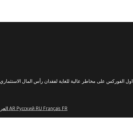
FR
Français
RU
Русский
AR
العرب