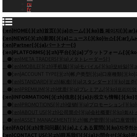
ru
fr
{:en}Partner{:}{:ja}パートナー{:}
{:en}META TRADER5{:}{:ja}メタトレーダー5{:}