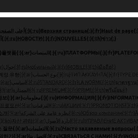
en}HOME{:}{:zh}首页{:}{:ja}}أعلى الصفحة{:}{:ru}Верхняя страница{:}{:fr}Haut de page{:}{:th}สูงสุด{:}
{:en}NEWS{:}{:zh}新闻{:}{:ja}ニュース{:}{:ko}뉴스{:}{:ar}أخبار{:}{:ru}НОВОСТИ{:}{:fr}NOUVELLES{:}{:th}ข่าว{:}
en}PLATFO}المنصات{:}{:ru}ПЛАТФОРМЫ{:}{:fr}PLATEFORMES{:}{:th}แพลตฟอร์ม{:}
{:en}MOBILE{:}{:zh}手机版{:}{:ja}モバイル{:}{:ko}모바일{:}{:ar}جوال{:}{:ru}мобильный{:}{:fr}MOBILE{:}{:th}มือถือ{:}
نوع الحساب{:}{:ru}ТИП АККАУНТА{:}{:fr}TYPE DE COMPTE{:}{:th}ประเภทบัญชี{:}
en}STANDARD{:}{:zh}标准{:}{:ja}スタンダード{:}{:ko}표준{:}{:a}اساسي{:}{:ru}STANDARD{:}{:fr}LA NORME{:}{:th}มาตรฐาน{:}
{:en}PREMIUM{:}{:zh}优质{:}{:ja}プレミアム{:}{:ko}프리미엄{:}{:ar}الممتازة{:}{:ru}PREMIUM{:}{:fr}PRIME{:}{:th}พรีเมี่ยม{:}
en}INFORMATION{:}{:zh}}معلومات{:}{:ru}ИНФОРМАЦИЯ{:}{:fr}INFORMATION{:}{:th}ข้อมูล{:}
en}PROMOTIONS{:}{:zh}促销{:}{:ja}}الترقيات{:}{:ru}АКЦИИ{:}{:fr}PROMOTIONS{:}{:th}โปรโมชั่น{:}
{:ru}Обзор компании{:}{:fr}À PROPOS DE NOUS{:}{:th}เกี่ยวกับเรา{:}
ru}УПРАВЛЕНИЕ АКТИВАМИ{:}{:fr}LA GESTION D'ACTIFS{:}{:}
ليمات{:}{:ru}Часто задаваемые вопросы{:}{:fr}FAQ{:}{:th}คำถามที่พบบ่อย{:}
اتصل بنا{:}{:ru}СВЯЗАТЬСЯ С НАМИ{:}{:fr}NOUS CONTACTER{:}{:th}ติดต่อเรา{:}