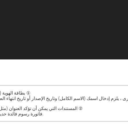
بطاقة الهوية (مثل جواز السفر ساري المفعول ، رخصة القيادة ، بطاقة الهوية ، إلخ.) ①
المستندات التي يمكن أن تؤكد العنوان (مثل الكهرباء والغاز والمياه والهاتف والبنزين والإنترنت أو تلفزيون الكابل) ②
فاتورة رسوم فائدة حديثة تسرد التاريخ في غضون 6 أشهر بحيث يمكنك تأكيد عنوانك المسجل.