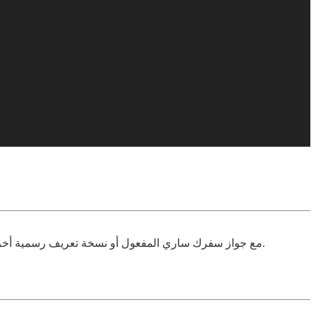
مع جواز سفرك ساري المفعول أو نسخة تعريف رسمية أخرى ، يلزم إدخال اسمك (الاسم الكامل) وتاريخ الإصدار أو تاريخ انتهاء الصلاحية ومكان ميلادك وتاريخ الميلاد أو رقم المعرّف الضريبي وتوقيعك.