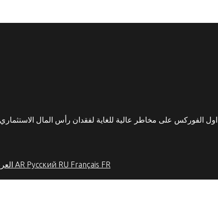
FR
Français
RU
Русский
AR
العرب