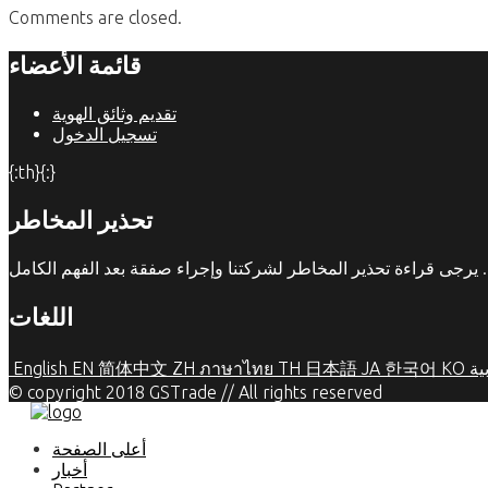
Comments are closed.
قائمة الأعضاء
تقديم وثائق الهوية
تسجيل الدخول
{:th}{:}
تحذير المخاطر
اللغات
ية
KO
한국어
JA
日本語
TH
ภาษาไทย
ZH
简体中文
EN
English
© copyright 2018 GSTrade // All rights reserved
أعلى الصفحة
أخبار