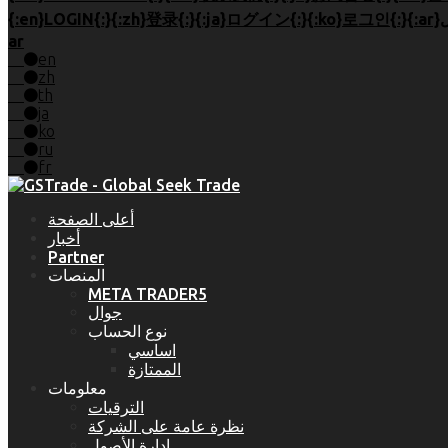
ar
en
zh
th
ja
ko
ru
fr
أعلى الصفحة
أخبار
Partner
المنصات
META TRADER5
جوال
نوع الحساب
اساسي
الممتازة
معلومات
الترقيات
نظرة عامة على الشركة
إدارة الأصول