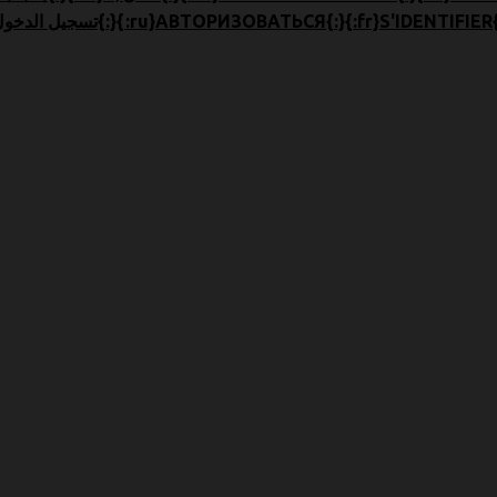
en}LOGIN{:}{:zh}تسجيل الدخول{:}{:ru}АВТОРИЗОВАТЬСЯ{:}{:fr}S'IDENTIFIER{:}{:th}เข้าสู่ระบบ{:}