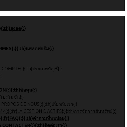
{:ホーム{:}{:ko}톱 페이지{:}{:ar
{:RMS{:}{:zh}平台{:}{:ja}プラットフォーム{:}{:ko}플랫폼{:}{:ar
{:en}ACCOUNT TYPE{:}{:zh}帐户类型{:}{:ja}口座種類{:}{:ko}계정 유형{:}{:ar}
{:r
{:信息{:}{:ja}お役立ち情報{:}{:ko}정보{:}{:ar
{:プロモーション{:}{:ko}프로모션{:}{:ar
{:en}ABOUT US{:}{:zh}公司简介{:}{:ja}会社概要{:}{:ko}회사 소개{:}{:ar}نظرة عامة على الشركة{:}
{:en}ASSET MANAGEMENT{:}{:zh}账户管理{:}{:ja}口座管理{:}{:ko}자산 관리{:}{:ar}إدارة الأصول{:}{:{:th}การจัดการสินทรัพย์
{:en}FAQ{:}{:zh}常问问题{:}{:ja}よくある質問{:}{:ko}자주하는 질문{:}{:ar}التع
{:en}CONTACT US{:}{:zh}联系我们{:}{:ja}お問合せ{:}{:ko}문의하기{:}{:ar}