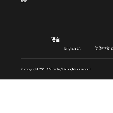
登录
语言
English
EN
简体中文
Z
© copyright 2018 GSTrade // All rights reserved