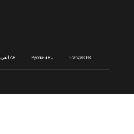
العربي
AR
Русский
RU
Français
FR