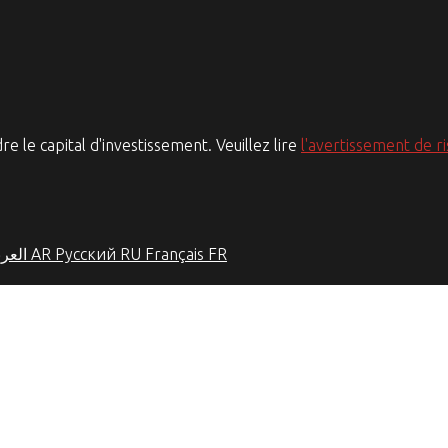
le capital d'investissement. Veuillez lire
l'avertissement de r
العرب
AR
Русский
RU
Français
FR