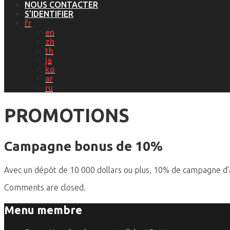
NOUS CONTACTER
S’IDENTIFIER
fr
en
zh
th
ja
ko
ar
ru
PROMOTIONS
Campagne bonus de 10%
Avec un dépôt de 10 000 dollars ou plus, 10% de campagne d’a
Comments are closed.
Menu membre