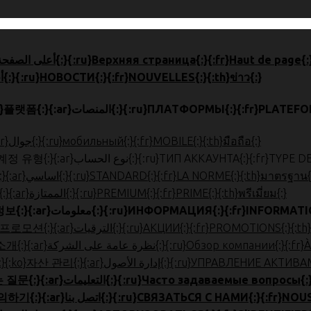
{:en}HOME{:}{:zh}首页{:}{:ja}ホーム{:}{:ko}톱 페이지{:}{:ar}أعلى الصفحة{:}{:ru}Верхняя страница{:}{:fr}Haut
{:en}NEWS{:}{:zh}新闻{:}{:ja}ニュース{:}{:ko}뉴스{:}{:ar}أخبار{:}{:ru}НОВОСТИ{:}{:fr}NOUVELLES{:}{:th}ข่าว{:}
{:en}PLATFORMS{:}{:zh}平台{:}{:ja}プラットフォーム{:}{:ko}플랫폼{:}{:ar}المنصات{:}{:ru
{:en}MOBILE{:}{:zh}手机版{:}{:ja}モバイル{:}{:ko}모바일{:}{:ar}جوال{:}{:ru}мобильный{:}{:fr}MOBILE{:}{:th}มือถือ{:}
{:en}ACCOUNT TYPE{:}{:zh}帐户类型{:}{:ja}口座種類{:}{:ko}계정 유형{:}{:ar}نوع الحساب{:
{:en}STANDARD{:}{:zh}标准{:}{:ja}スタンダード{:}{:ko}표준{:}{:ar}اساسي{:}{:ru}STANDARD{:}{:fr}LA NORME{:}{:th}มาตรฐาน
{:en}PREMIUM{:}{:zh}优质{:}{:ja}プレミアム{:}{:ko}프리미엄{:}{:ar}الممتازة{:}{:ru}PREMIUM{:}{:fr}PRIME{:}{:th}พรีเมี่ยม{:}
{:en}INFORMATION{:}{:zh}信息{:}{:ja}お役立ち情報{:}{:ko}정보{:}{:ar}معلومات{:}{:ru}ИНФОРМАЦИЯ{
{:en}PROMOTIONS{:}{:zh}促销{:}{:ja}プロモーション{:}{:ko}프로모션{:}{:ar}الترقيات{:}{:ru}АКЦИИ{:}{:fr}PR
{:en}ABOUT US{:}{:zh}公司简介{:}{:ja}会社概要{:}{:ko}회사 소개{:}{:ar}ى الشركة
{:en}ASSET MANAGEMENT{:}{:zh}账户管理{:}{:ja}口座管理{:}{:ko}자산
{:en}FAQ{:}{:zh}常问问题{:}{:ja}よくある質問{:}{:ko}자주하는 질문{:}{:ar}التعليمات{:}{:ru
{:en}CONTACT US{:}{:zh}联系我们{:}{:ja}お問合せ{:}{:ko}문의하기{:}{:ar}اتصل بنا{:}{:ru