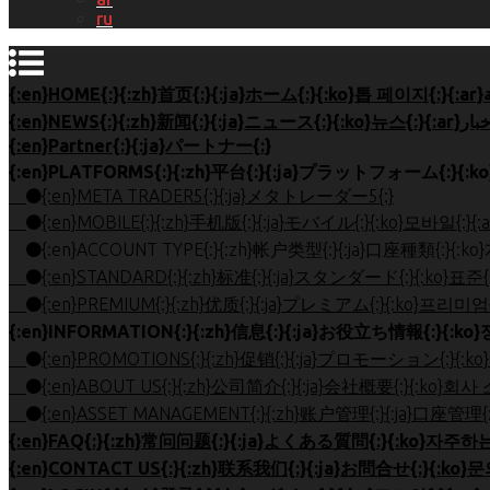
ru
{:en}Partner{:}{:ja}パートナー{:}
{:en}META TRADER5{:}{:ja}メタトレーダー5{:}