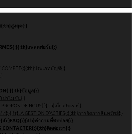
 de page{:}{:th}สูงสุด{:}
}ПЛАТФОРМЫ{:}{:fr}PLATEFORMES{:}{:th}แพลตฟอร์ม{:}
}{:ru}ТИП АККАУНТА{:}{:fr}TYPE DE COMPTE{:}{:th}ประเภทบัญชี{:}
{:}
:}{:fr}INFORMATION{:}{:th}ข้อมูล{:}
OMOTIONS{:}{:th}โปรโมชั่น{:}
نظرة عامة عل{:}{:ru}Обзор компании{:}{:fr}À PROPOS DE NOUS{:}{:th}เกี่ยวกับเรา{:}
 관리{:}{:ar}إدارة الأصول{:}{:ru}УПРАВЛЕНИЕ АКТИВАМИ{:}{:fr}LA GESTION D'ACTIFS{:}{:th}การจัดการสินทรัพย์{:}
}Часто задаваемые вопросы{:}{:fr}FAQ{:}{:th}คำถามที่พบบ่อย{:}
}СВЯЗАТЬСЯ С НАМИ{:}{:fr}NOUS CONTACTER{:}{:th}ติดต่อเรา{:}