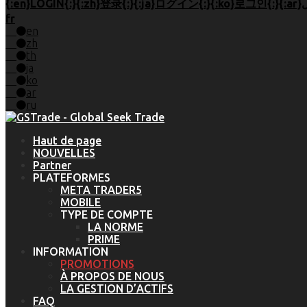
fr
en
zh
th
ja
ko
ar
ru
Haut de page
NOUVELLES
Partner
PLATEFORMES
META TRADER5
MOBILE
TYPE DE COMPTE
LA NORME
PRIME
INFORMATION
PROMOTIONS
À PROPOS DE NOUS
LA GESTION D’ACTIFS
FAQ