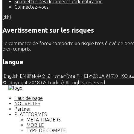
Soumettre des documents d’identification
Connectez-vous
{:th}
Avertissement sur les risques
Le commerce de forex comporte un risque très élevé de perdre 
bien compris.
langue
English
EN
简体中文
ZH
ภาษาไทย
TH
日本語
JA
한국어
KO
ية
© copyright 2018 GSTrade // All rights reserved
Haut de page
NOUVELLES
Partner
PLATEFORMES
META TRADER5
MOBILE
TYPE DE COMPTE