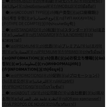
{:en}MOBILE{:}{:zh}手机版{:}{:ja}モバイル{:}{:ko}모바일{:}
{:ar}جوال{:}{:ru}мобильный{:}{:fr}MOBILE{:}{:th}มือถือ{:}
{:en}ACCOUNT TYPE{:}{:zh}帐户类型{:}{:ja}口座種類{:}
{:ko}계정 유형{:}{:ar}نوع الحساب{:}{:ru}ТИП АККАУНТА{:}
{:fr}TYPE DE COMPTE{:}{:th}ประเภทบัญชี{:}
{:en}STANDARD{:}{:zh}标准{:}{:ja}スタンダード{:}{:ko}표준
{:}{:ar}اساسي{:}{:ru}STANDARD{:}{:fr}LA NORME{:}{:th}
มาตรฐาน{:}
{:en}PREMIUM{:}{:zh}优质{:}{:ja}プレミアム{:}{:ko}프리미
엄{:}{:ar}الممتازة{:}{:ru}PREMIUM{:}{:fr}PRIME{:}{:th}พรีเมี่ยม{:}
{:en}INFORMATION{:}{:zh}信息{:}{:ja}お役立ち情報{:}{:ko}
정보{:}{:ar}معلومات{:}{:ru}ИНФОРМАЦИЯ{:}
{:fr}INFORMATION{:}{:th}ข้อมูล{:}
{:en}PROMOTIONS{:}{:zh}促销{:}{:ja}プロモーション{:}
{:ko}프로모션{:}{:ar}الترقيات{:}{:ru}АКЦИИ{:}
{:fr}PROMOTIONS{:}{:th}โปรโมชั่น{:}
{:en}ABOUT US{:}{:zh}公司简介{:}{:ja}会社概要{:}{:ko}회사
소개{:}{:ar}نظرة عامة على الشركة{:}{:ru}Обзор компании{:}
{:fr}À PROPOS DE NOUS{:}{:th}เกี่ยวกับเรา{:}