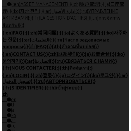
{:en}ASSET MANAGEMENT{:}{:zh}账户管理{:}{:ja}口座管
理{:}{:ko}자산 관리{:}{:ar}إدارة الأصول{:}{:ru}УПРАВЛЕНИЕ
АКТИВАМИ{:}{:fr}LA GESTION D'ACTIFS{:}{:th}การจัดการ
สินทรัพย์{:}
{:en}FAQ{:}{:zh}常问问题{:}{:ja}よくある質問{:}{:ko}자주하
는 질문{:}{:ar}التعليمات{:}{:ru}Часто задаваемые
вопросы{:}{:fr}FAQ{:}{:th}คำถามที่พบบ่อย{:}
{:en}CONTACT US{:}{:zh}联系我们{:}{:ja}お問合せ{:}{:ko}
문의하기{:}{:ar}اتصل بنا{:}{:ru}СВЯЗАТЬСЯ С НАМИ{:}
{:fr}NOUS CONTACTER{:}{:th}ติดต่อเรา{:}
{:en}LOGIN{:}{:zh}登录{:}{:ja}ログイン{:}{:ko}로그인{:}{:ar}
تسجيل الدخول{:}{:ru}АВТОРИЗОВАТЬСЯ{:}
{:fr}S'IDENTIFIER{:}{:th}เข้าสู่ระบบ{:}
zh
en
th
ja
ko
ar
ru