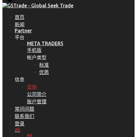
fr
首页
新闻
Partner
平台
META TRADER5
手机版
帐户类型
标准
优质
信息
促销
公司简介
账户管理
常问问题
联系我们
登录
zh
en