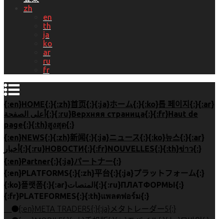
zh
en
th
ja
ko
ar
ru
fr
{:en}HOME{:}{:zh}首页{:}{:ja}ホーム{:}{:ko}톱 페이지{:}{:ar}
أعلى الصفحة{:}{:ru}Верхняя страница{:}{:fr}Haut de
page{:}{:th}สูงสุด{:}
{:en}NEWS{:}{:zh}新闻{:}{:ja}ニュース{:}{:ko}뉴스{:}{:ar}
أخبار{:}{:ru}НОВОСТИ{:}{:fr}NOUVELLES{:}{:th}ข่าว{:}
{:en}Partner{:}{:ja}パートナー{:}
{:en}PLATFORMS{:}{:zh}平台{:}{:ja}プラットフォーム{:}
{:ko}플랫폼{:}{:ar}المنصات{:}{:ru}ПЛАТФОРМЫ{:}
{:fr}PLATEFORMES{:}{:th}แพลตฟอร์ม{:}
{:en}META TRADER5{:}{:ja}メタトレーダー5{:}